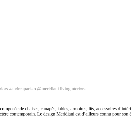
iors #andreaparisio @meridiani.livinginteriors
osée de chaises, canapés, tables, armoires, lits, accessoires d’intérieu
actère contemporain. Le design Meridiani est d’ailleurs connu pour son é