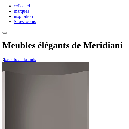
collected
marques
inspiration
Showrooms
Meubles élégants de Meridiani 
back to all brands