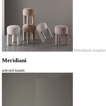
#MeridianiLivingInter
Meridiani
selected brands