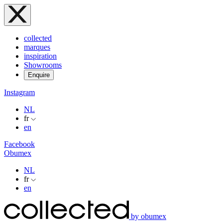
collected
marques
inspiration
Showrooms
Enquire
Instagram
NL
fr
en
Facebook
Obumex
NL
fr
en
by obumex